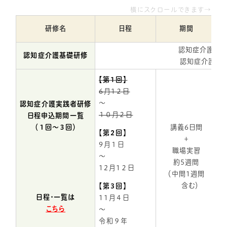
横にスクロールできます→
研修名
日程
期間
認知症介護研究
認知症介護基礎研修
認知症介護基礎
【第1回】
6月1２日
～
認知症介護実践者研修
１０月２日
日程申込期間一覧
（１回～３回）
講義6日間
【第2回】
＋
9月１日
職場実習
～
約5週間
12月1２日
（中間1週間
含む）
【第3回】
日程・一覧は
11月４日
こちら
～
令和９年