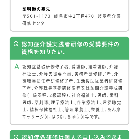
証明願の宛先
〒501-1173 岐阜市中2丁目470 岐阜県介護
研修センター
認知症介護実践者研修の受講要件の
資格を知りたい。
認知症基礎研修修了者、看護師、准看護師、介護
福祉士、介護支援専門員、実務者研修修了者、介
護職員初任者研修修了者、生活援助従業者研修修
了者、介護職員基礎研修課程又は訪問介護養成研
修（1級課程、2級課程）、社会福祉士、医師、歯科
医師、薬剤師、理学療法士、作業療法士、言語聴覚
士、精神保健福祉士、管理栄養士、栄養士、あん摩
マッサージ師、はり師、きゅう師等です。
認知症各研修は個人で申し込みできま