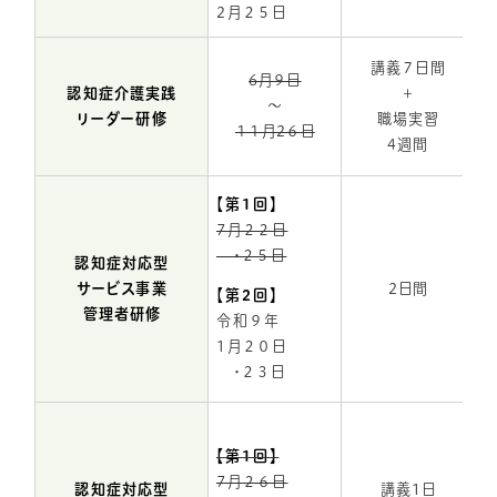
2月２５日
講義７日間
6月９日
認知症介護実践
＋
※
～
リーダー研修
職場実習
１１月2６日
4週間
と
【第1回】
7月２２日
・２５日
認知症対応型
サービス事業
2日間
【第2回】
管理者研修
令和９年
1月２０日
・２３日
【第1回】
7月２６日
認知症対応型
講義1日