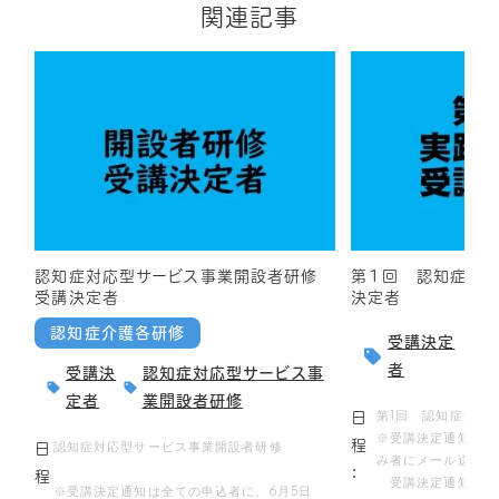
関連記事
認知症対応型サービス事業開設者研修
第１回 認知症介
受講決定者
決定者
認知症介護各研修
受講決定
者
受講決
認知症対応型サービス事
定者
業開設者研修
第1回 認知症介護
日
※受講決定通知は4月
程
認知症対応型サービス事業開設者研修
日
み者にメール送信し
：
程
受講決定通知が届
※受講決定通知は全ての申込者に、6月5日