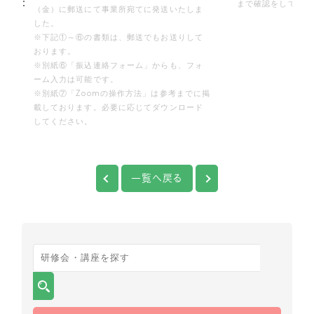
：
まで確認をしてくだ
（金）に郵送にて事業所宛てに発送いたしま
した。
※下記①～⑥の書類は、郵送でもお送りして
おります。
※別紙⑥「振込連絡フォーム」からも、フォ
ーム入力は可能です。
※別紙⑦「Zoomの操作方法」は参考までに掲
載しております。必要に応じてダウンロード
してください。
一覧へ戻る