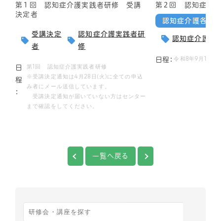
第１回 認知症介護実践者研修 受講
第２回 認知症介
決定者
認知症介護各研
受講決定
認知症介護実践者研
認知症介護実
者
修
令和8年9月1日～
日程：
第1回 認知症介護実践者研修
日
※受講決定通知は4月28日(火)に全ての申込
程
み者にメール送信しています。
：
受講決定通知が届いていない方はセンター
まで確認をしてください。
一覧へ戻る