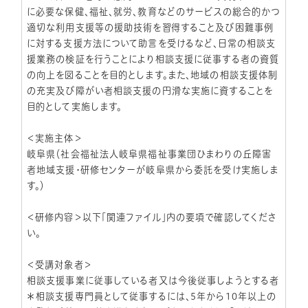
に必要な保健、福祉、就労、教育などのサービスの総合的かつ
適切な利用支援等の援助技術を習得すること及び困難事例
に対する支援方法について助言を受けるなど、日常の相談支
援業務の検証を行うことにより相談支援に従事する者の資質
の向上を図ることを目的とします。また、地域の相談支援体制
の充実及び障がい者相談支援の円滑な実施に資することを
目的として実施します。
＜実施主体＞
岐阜県（社会福祉法人岐阜県福祉事業団ひまわりの丘障害
者地域支援・研修センターが岐阜県から委託を受け実施しま
す。）
＜研修内容＞以下「関連ファイル」内の要項で確認してくださ
い。
＜受講対象者＞
相談支援事業に従事している者又は今後従事しようとする者
＊相談支援専門員として従事するには、5年から10年以上の