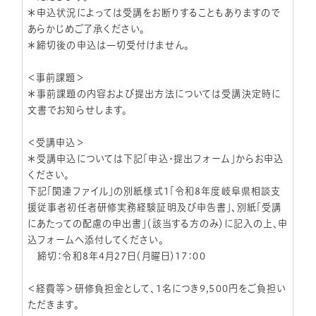
＊申込状況によっては受講をお断りすることもありますので
あらかじめご了承ください。
＊締切後の申込は一切受付けません。
＜事前課題＞
＊事前課題の内容および提出方法については受講決定時に
文書でお知らせします。
＜受講申込＞
＊受講申込については下記「申込・提出フォーム」からお申込
ください。
下記「関連ファイル」の別紙様式1「令和8年度岐阜県相談支
援従事者初任者研修実務経験証明及び申告書」、別紙「受講
にあたっての配慮の申出書」（該当する方のみ）に記入の上、申
込フォームへ添付してください。
締切：令和8年4月27日（月曜日）17：00
＜経費等＞研修負担金として、1名につき9,500円をご負担い
ただきます。