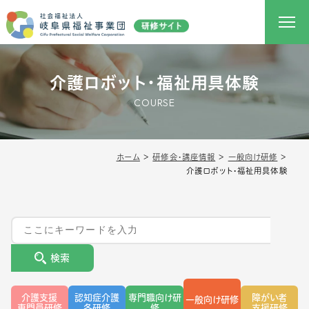
介護ロボット・福祉用具体験
COURSE
ホーム
＞
研修会・講座情報
＞
一般向け研修
＞
介護ロボット・福祉用具体験
検索
介護支援
認知症介護
専門職向け研
障がい者
一般向け研修
専門員研修
各研修
修
支援研修